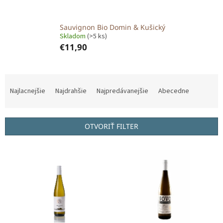
Sauvignon Bio Domin & Kušický
Skladom
(>5 ks)
€11,90
R
a
Najlacnejšie
Najdrahšie
Najpredávanejšie
Abecedne
d
e
n
OTVORIŤ FILTER
i
e
V
p
ý
r
p
o
i
d
s
u
p
k
r
t