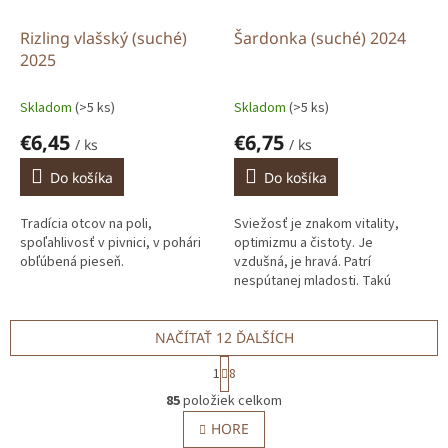
Rizling vlašský (suché)
Šardonka (suché) 2024
2025
Skladom
(>5 ks)
Skladom
(>5 ks)
€6,45
€6,75
/ ks
/ ks
Do košíka
Do košíka
Tradícia otcov na poli,
Sviežosť je znakom vitality,
spoľahlivosť v pivnici, v pohári
optimizmu a čistoty. Je
obľúbená pieseň.
vzdušná, je hravá. Patrí
nespútanej mladosti. Takú
sviežosť máme radi.
NAČÍTAŤ 12 ĎALŠÍCH
S
1
8
t
O
r
85
položiek celkom
v
á
l
HORE
n