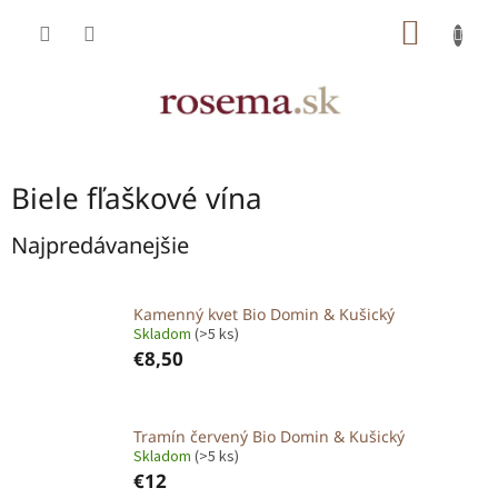
Prejsť
NÁKU
na
obsah
KOŠÍK
Biele fľaškové vína
Najpredávanejšie
Kamenný kvet Bio Domin & Kušický
Skladom
(>5 ks)
€8,50
Tramín červený Bio Domin & Kušický
Skladom
(>5 ks)
€12