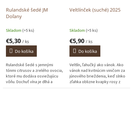
Rulandské šedé JM
Veltlínček (suché) 2025
Doľany
Skladom
(>5 ks)
Skladom
(>5 ks)
€5,30
€5,90
/ ks
/ ks
Do košíka
Do košíka
Rulandské šedé s jemnými
Veltlín, ľahučký ako vánok. Ako
tónmi citrusov a zrelého ovocia,
vánok nad kvitnúcim viničom za
ktoré mu dodáva osviežujúcu
júnového brieždenia, keď slnko
vôňu. Dochuť vína je dlhá a
zľahka oblizne kvapky rosy z
harmonická, s jemne sladkastou
mladučkých lístkov.
chuťou a osviežujúcou...