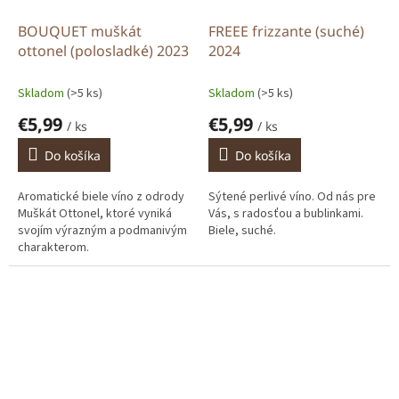
BOUQUET muškát
FREEE frizzante (suché)
ottonel (polosladké) 2023
2024
Skladom
(>5 ks)
Skladom
(>5 ks)
€5,99
€5,99
/ ks
/ ks
Do košíka
Do košíka
Aromatické biele víno z odrody
Sýtené perlivé víno. Od nás pre
Muškát Ottonel, ktoré vyniká
Vás, s radosťou a bublinkami.
svojím výrazným a podmanivým
Biele, suché.
charakterom.