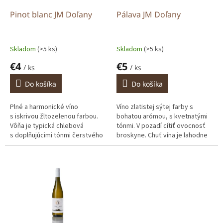
o
o
d
Pinot blanc JM Doľany
Pálava JM Doľany
v
u
k
t
Skladom
(>5 ks)
Skladom
(>5 ks)
o
€4
€5
v
/ ks
/ ks
Do košíka
Do košíka
Plné a harmonické víno
Víno zlatistej sýtej farby s
s iskrivou žltozelenou farbou.
bohatou arómou, s kvetnatými
Vôňa je typická chlebová
tónmi. V pozadí cítiť ovocnosť
s doplňujúcimi tónmi čerstvého
broskyne. Chuť vína je lahodne
masla. Je to extraktívne svieže
ovocná, podporená šťavnatými
ľahké víno...
kyselinkami, umocnená
jemným...