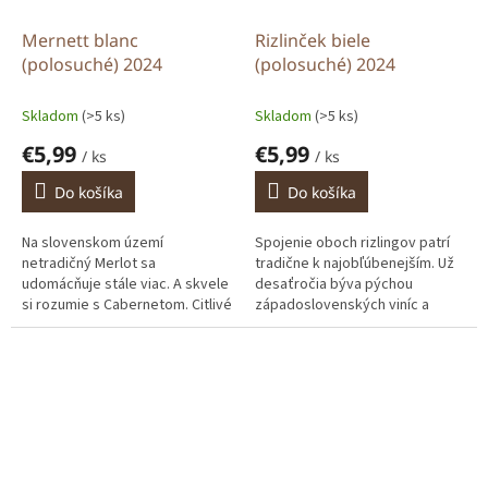
Mernett blanc
Rizlinček biele
(polosuché) 2024
(polosuché) 2024
Skladom
(>5 ks)
Skladom
(>5 ks)
€5,99
€5,99
/ ks
/ ks
Do košíka
Do košíka
Na slovenskom území
Spojenie oboch rizlingov patrí
netradičný Merlot sa
tradične k najobľúbenejším. Už
udomácňuje stále viac. A skvele
desaťročia býva pýchou
si rozumie s Cabernetom. Citlivé
západoslovenských viníc a
spracovanie nelisovaných
hajlochov. Vôňa lipy a ovocia.
čerstvých modrých bobúľ dáva
Chuť je krémová a šťavnatá s...
presvetlenú...