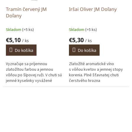
Tramín červený JM
Iršai Oliver JM Doľany
Doľany
Skladom
(>5 ks)
Skladom
(>5 ks)
€5,10
€5,30
/ ks
/ ks
Do košíka
Do košíka
Vyznačuje sa príjemnou
Zlatožlté aromatické víno
zlatožltou farbou a jemnou
s vôňou kvetov a jemnej stopy
vôňou po šípovej ruži. V chuti sú
korenia. Plné šťavnatej chuti
jemné kyselinky vyvážené
čerstvého hrozna
cukrom s korenistou dochuťou,
s muškátovými tónmi
čo dodáva plnosť vínu....
pripomínajúcu bazový kvet. Má
nižší...