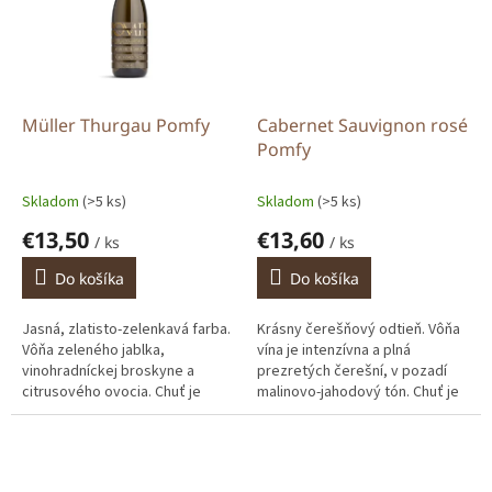
Müller Thurgau Pomfy
Cabernet Sauvignon rosé
Pomfy
Skladom
(>5 ks)
Skladom
(>5 ks)
€13,50
€13,60
/ ks
/ ks
Do košíka
Do košíka
Jasná, zlatisto-zelenkavá farba.
Krásny čerešňový odtieň. Vôňa
Vôňa zeleného jablka,
vína je intenzívna a plná
vinohradníckej broskyne a
prezretých čerešní, v pozadí
citrusového ovocia. Chuť je
malinovo-jahodový tón. Chuť je
svieža, stredne plná, ovocná s
ľahučká, príjemne ovocná a
výraznou malokarpatskou
svieža, plná letného ovocia,...
kyselinkou a...