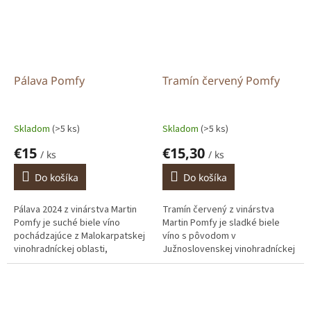
Pálava Pomfy
Tramín červený Pomfy
Skladom
(>5 ks)
Skladom
(>5 ks)
€15
€15,30
/ ks
/ ks
Do košíka
Do košíka
Pálava 2024 z vinárstva Martin
Tramín červený z vinárstva
Pomfy je suché biele víno
Martin Pomfy je sladké biele
pochádzajúce z Malokarpatskej
víno s pôvodom v
vinohradníckej oblasti,
Južnoslovenskej vinohradníckej
konkrétne z modranského
oblasti, konkrétne zo
rajónu, z honu Noviny v obci
strekovského rajónu, z honu
Modra. Hrozno...
Veterný vrch pri obci...