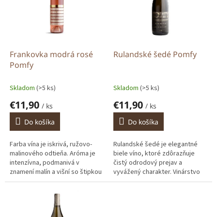
i
p
s
r
p
o
r
d
o
u
d
k
Frankovka modrá rosé
Rulandské šedé Pomfy
u
t
Pomfy
k
o
t
v
Skladom
(>5 ks)
Skladom
(>5 ks)
o
€11,90
€11,90
v
/ ks
/ ks
Do košíka
Do košíka
Farba vína je iskrivá, ružovo-
Rulandské šedé je elegantné
malinového odtieňa. Aróma je
biele víno, ktoré zdôrazňuje
intenzívna, podmanivá v
čistý odrodový prejav a
znamení malín a višní so štipkou
vyvážený charakter. Vinárstvo
smotany a plodov čiernej
Martin Pomfy kladie dôraz na
ríbezle. Chuť kopíruje
precíznu prácu vo vinohrade aj
aromatické...
v...