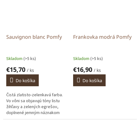
Sauvignon blanc Pomfy
Frankovka modrá Pomfy
Skladom
(>5 ks)
Skladom
(>5 ks)
€15,70
€16,90
/ ks
/ ks
Do košíka
Do košíka
Čistá zlatisto-zelenkavá farba.
Vo vôni sa objavujú tóny listu
žihľavy a zelených egrešov,
doplnené jemným náznakom
mäty a minerálnym dozvukom.
Chuť je svieža, zelenkavo-
ovocná,...