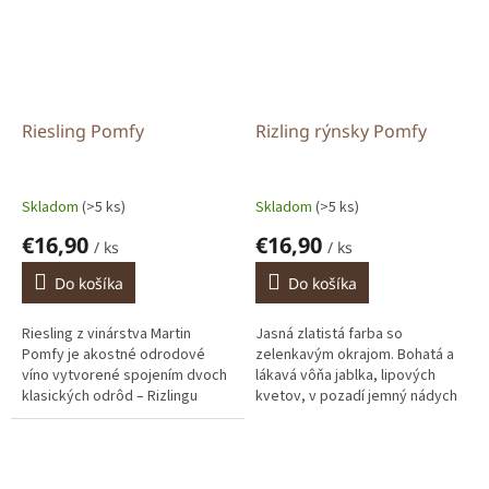
Riesling Pomfy
Rizling rýnsky Pomfy
Skladom
(>5 ks)
Skladom
(>5 ks)
€16,90
€16,90
/ ks
/ ks
Do košíka
Do košíka
Riesling z vinárstva Martin
Jasná zlatistá farba so
Pomfy je akostné odrodové
zelenkavým okrajom. Bohatá a
víno vytvorené spojením dvoch
lákavá vôňa jablka, lipových
klasických odrôd – Rizlingu
kvetov, v pozadí jemný nádych
rýnskeho (60 %) a Rizlingu
púpavy a sušených hrozienok.
vlašského (40 %),
Šťavnatá chuť kopíruje
pochádzajúcich z...
aromatické...