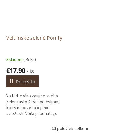
Veltlínske zelené Pomfy
Skladom
(>5 ks)
€17,90
/ ks
Do košíka
Vo farbe víno zaujme svetlo-
zelenkasto-žltým odleskom,
ktorý napovedá o jeho
sviežosti. Vôňa je bohatá, s
tónmi trávovo-bylinkového
charakteru, čerstvého zeleného
11
položiek celkom
O
jablka a...
v