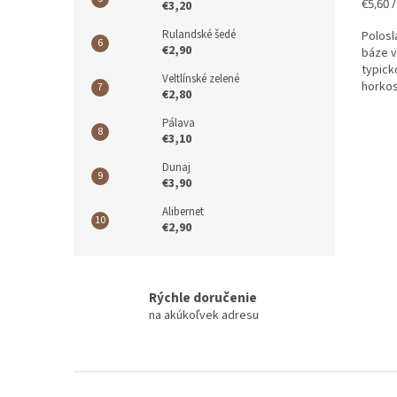
Jedno
€5,60 / 
€3,20
cena:
Rulandské šedé
Polosl
€2,90
báze v
typick
Veltlínské zelené
horkos
€2,80
tóny...
Pálava
€3,10
Dunaj
€3,90
Alibernet
€2,90
Rýchle doručenie
na akúkoľvek adresu
Z