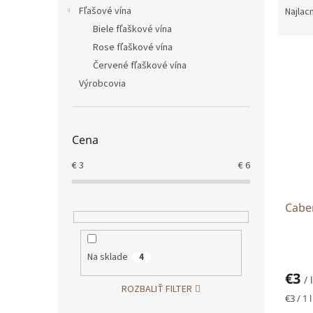
a
Fľašové vína
Najlac
d
Biele fľaškové vína
e
Rose fľaškové vína
V
n
Červené fľaškové vína
ý
i
Výrobcovia
p
e
i
p
s
r
p
o
Cena
r
d
o
u
€
3
€
6
d
k
u
t
Cabe
k
o
t
v
o
v
Na sklade
4
€3
/ l
ROZBALIŤ FILTER
Jedno
€3 / 1 l
cena: