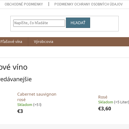
OBCHODNÉ PODMIENKY
PODMIENKY OCHRANY OSOBNÝCH ÚDAJOV
HĽADAŤ
Fľašové vína
Výrobcovia
ové víno
edávanejšie
Cabernet sauvignon
Rosé
rosé
Skladom
(>5 Liter
Skladom
(>5 l)
€3,60
€3