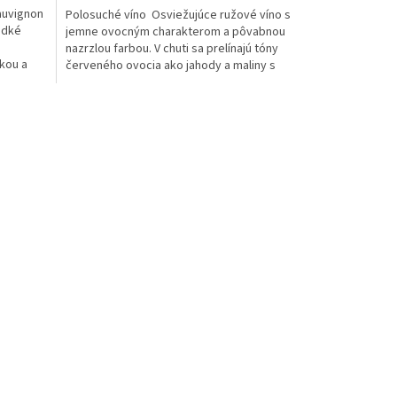
auvignon
Polosuché víno Osviežujúce ružové víno s
adké
jemne ovocným charakterom a pôvabnou
nazrzlou farbou. V chuti sa prelínajú tóny
kou a
červeného ovocia ako jahody a maliny s
decentnou...