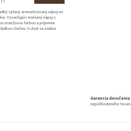
tková
1 l
adký sýtený aromatizovaný nápoj na
ína Osviežujúci miešaný nápoj s
ou oranžovou farbou a príjemne
ladkou chuťou. V chuti sa snúbia
O
v
l
á
d
a
c
i
e
p
r
Garancia doručenia
v
nepoškodeného tovar
k
y
v
ý