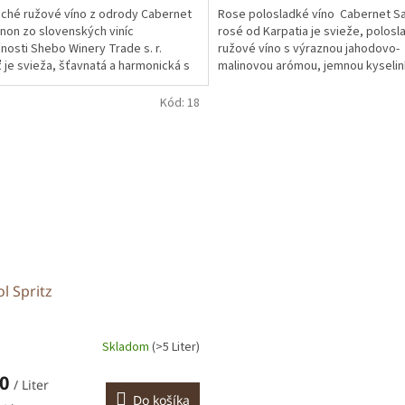
ché ružové víno z odrody Cabernet
Rose polosladké víno Cabernet S
non zo slovenských viníc
rosé od Karpatia je svieže, polosl
nosti Shebo Winery Trade s. r.
ružové víno s výraznou jahodovo-
ť je svieža, šťavnatá a harmonická s
malinovou arómou, jemnou kyselin
ným zvyškovým...
harmonickou chuťou,...
Kód:
18
l Spritz
Skladom
(>5 Liter)
60
/ Liter
Do košíka