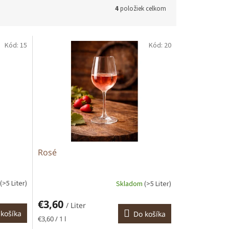
4
položiek celkom
Kód:
15
Kód:
20
Rosé
(>5 Liter)
Skladom
(>5 Liter)
€3,60
/ Liter
košíka
Do košíka
Jednotková
€3,60 / 1 l
cena: