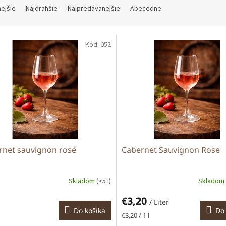
nejšie
Najdrahšie
Najpredávanejšie
Abecedne
Kód:
052
rnet sauvignon rosé
Cabernet Sauvignon Rose
Skladom
(>5 l)
Skladom
€3,20
/ Liter
Do košíka
Do 
tková
Jednotková
€3,20 / 1 l
cena: