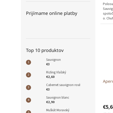
Polosu
Sauvig
Prijímame online platby
spoloč
o. Chu
príjem
Top 10 produktov
Sauvignon
€3
Rizling Vlašský
€2,60
Apero
Cabernet sauvignon rosé
€3
Sauvignon blanc
€2,90
€5,
Muškát Moravský