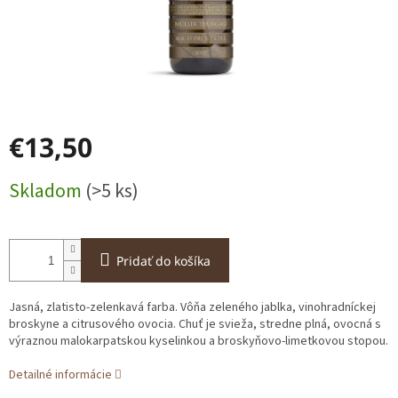
€13,50
Jednotková
Skladom
(>5 ks)
cena:
Pridať do košíka
Jasná, zlatisto-zelenkavá farba. Vôňa zeleného jablka, vinohradníckej
broskyne a citrusového ovocia. Chuť je svieža, stredne plná, ovocná s
výraznou malokarpatskou kyselinkou a broskyňovo-limetkovou stopou.
Detailné informácie