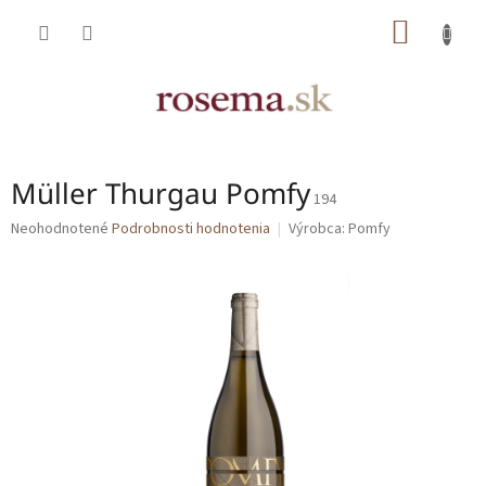
Prejsť
NÁKU
na
obsah
KOŠÍK
Müller Thurgau Pomfy
194
Priemerné
Neohodnotené
Podrobnosti hodnotenia
Výrobca:
Pomfy
hodnotenie
produktu
je
0,0
z
5
hviezdičiek.