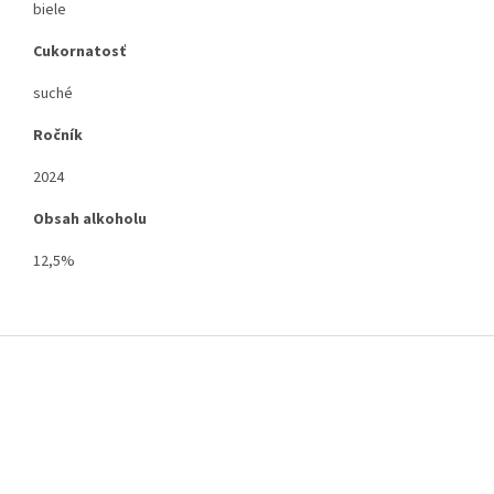
biele
Cukornatosť
suché
Ročník
2024
Obsah alkoholu
12,5%
Z
á
p
ä
t
i
e