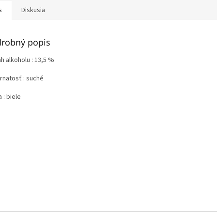
s
Diskusia
robný popis
h alkoholu : 13,5 %
rnatosť : suché
 : biele