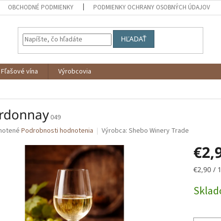
OBCHODNÉ PODMIENKY
PODMIENKY OCHRANY OSOBNÝCH ÚDAJOV
HĽADAŤ
Fľašové vína
Výrobcovia
rdonnay
049
né
notené
Podrobnosti hodnotenia
Výrobca:
Shebo Winery Trade
nie
€2,
u
Jednotk
€2,90 / 1
cena:
Skla
iek.