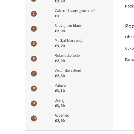
€2,60
Popi
Cabernet sauvignon rosé
€3
Pod
Sauvignon blanc
€2,90
Obsa
Muškát Moravský
€3,20
Cuko
Rulandské šedé
Farba
€2,90
Veltlínské zelené
€2,80
Pálava
€3,10
Dunaj
€3,90
Alibernet
€2,90
Z