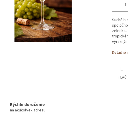
Suché bi
spoločnos
zelenkast
tropickéh
výrazným
Detailné 
TLAČ
Rýchle doručenie
na akúkoľvek adresu