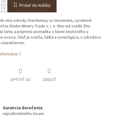
Pridať do košíka
ele víno odrody Chardonnay zo Slovenska, vyrobené
ťou Shebo Winery Trade s. r. o. Víno má svetlú žlto-
ú farbu a príjemnú aromatiku s tónmi exotického a
o ovocia. Chuť je svieža, ľahká a osviežujúca, s odrodovo
 charakterom.
informácie
OPÝTAŤ SA
ZDIEĽAŤ
Garancia doručenia
nepoškodeného tovaru