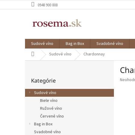
Prejsť
0948 900 808
na
obsah
Sudové víno
Bag in Box
Svadobné víno
Domov
Sudové víno
Chardonnay
B
Cha
o
Preskočiť
č
Priemer
Kategórie
Neohod
kategórie
n
hodnote
ý
produkt
Sudové víno
p
je
Biele víno
a
0,0
z
Ružové víno
n
5
e
Červené víno
hviezdič
l
Bag in Box
Svadobné víno