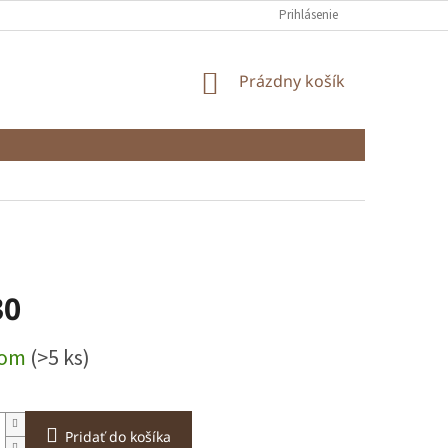
Prihlásenie
NÁKUPNÝ
Prázdny košík
KOŠÍK
30
ová
dom
(>5 ks)
Pridať do košíka