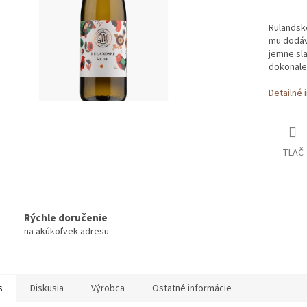
Rulandské
mu dodáva
jemne sla
dokonale 
Detailné 
TLAČ
Rýchle doručenie
na akúkoľvek adresu
s
Diskusia
Výrobca
Ostatné informácie