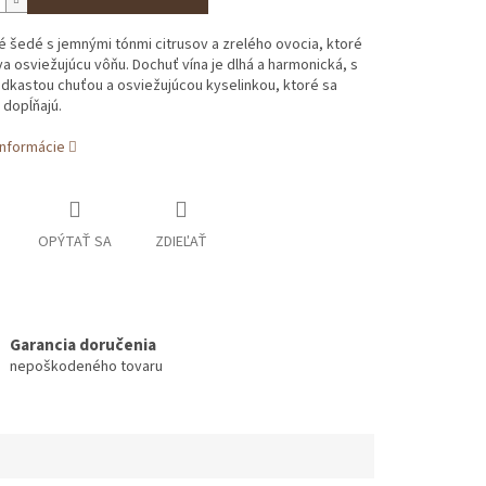
 šedé s jemnými tónmi citrusov a zrelého ovocia, ktoré
 osviežujúcu vôňu. Dochuť vína je dlhá a harmonická, s
dkastou chuťou a osviežujúcou kyselinkou, ktoré sa
dopĺňajú.
informácie
OPÝTAŤ SA
ZDIEĽAŤ
Garancia doručenia
nepoškodeného tovaru