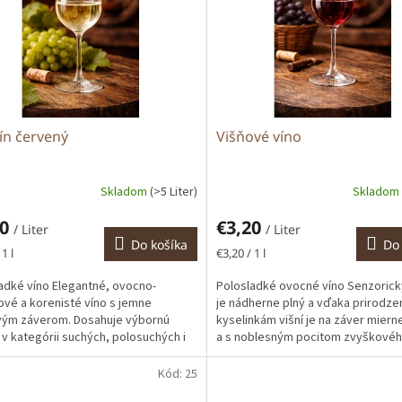
ín červený
Višňové víno
Skladom
(>5 Liter)
Skladom
20
€3,20
/ Liter
/ Liter
Do košíka
Do 
tková
Jednotková
1 l
€3,20 / 1 l
cena:
adké víno Elegantné, ovocno-
Polosladké ovocné víno Senzoric
ové a korenisté víno s jemne
je nádherne plný a vďaka prirodz
ým záverom. Dosahuje výbornú
kyselinkám višní je na záver mierne
u v kategórii suchých, polosuchých i
a s noblesným pocitom zvyškovéh
ne sladkých vín.
ktorý dotvára...
Kód:
25