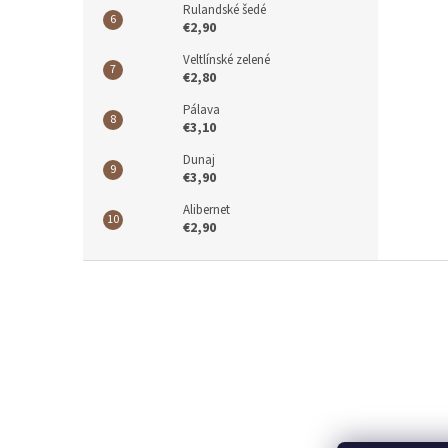
Rulandské šedé
€2,90
Veltlínské zelené
€2,80
Pálava
€3,10
Dunaj
€3,90
Alibernet
€2,90
Z
á
p
ä
t
i
e