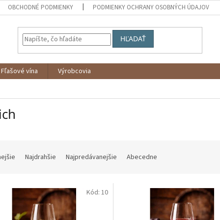
OBCHODNÉ PODMIENKY
PODMIENKY OCHRANY OSOBNÝCH ÚDAJOV
HĽADAŤ
Fľašové vína
Výrobcovia
ich
nejšie
Najdrahšie
Najpredávanejšie
Abecedne
Kód:
10