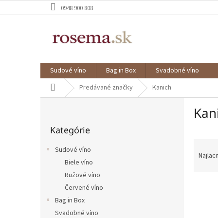
Prejsť
0948 900 808
na
obsah
Sudové víno
Bag in Box
Svadobné víno
Domov
Predávané značky
Kanich
B
Kan
o
Preskočiť
č
Kategórie
kategórie
n
R
ý
Sudové víno
a
p
Najlac
Biele víno
d
a
e
Ružové víno
n
V
n
e
Červené víno
ý
i
l
Bag in Box
p
e
Svadobné víno