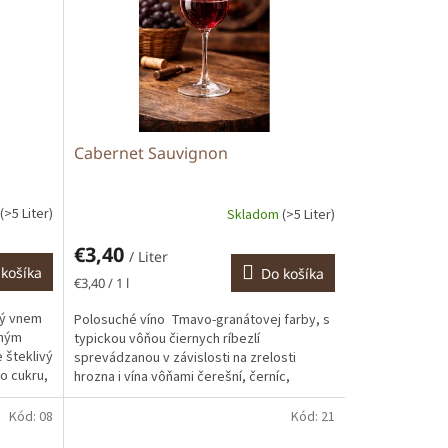
Cabernet Sauvignon
(>5 Liter)
Skladom
(>5 Liter)
€3,40
/ Liter
košíka
Do košíka
Jednotková
€3,40 / 1 l
cena:
ký vnem
Polosuché víno Tmavo-granátovej farby, s
eným
typickou vôňou čiernych ríbezlí
 šteklivý
sprevádzanou v závislosti na zrelosti
o cukru,
hrozna i vína vôňami čerešní, černíc,
cédrového dreva, či...
Kód:
08
Kód:
21