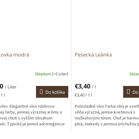
kovka modrá
Pesecká Leánka
Skladom
(>5 Liter)
Skl
40
€3,40
/ Liter
/ l
Do košíka
Do 
tková
Jednotková
1 l
€3,40 / 1 l
cena:
víno Elegantné víno rubínovo-
Polosladké víno Farba vína je svetl
ej farby, jemnej výraznej arómy a
vôňa výrazná, jemne kvetinová s
vej chuti s vyšším obsahom
muškátovými tónmi. Chuť je harmo
ovín. Typická je jemná adstringencia
plná, niekedy s jemnou príchuťou 
úca chuť),...
sušených marhuliach....
O