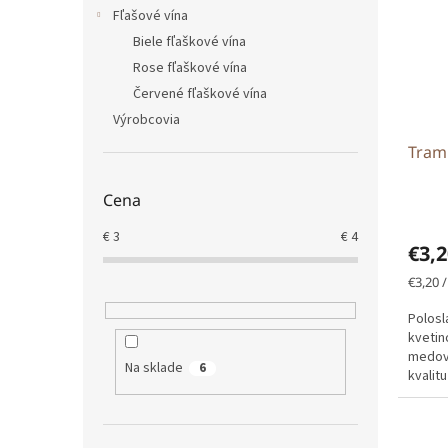
i
p
Fľašové vína
s
r
p
Biele fľaškové vína
o
r
d
Rose fľaškové vína
o
u
Červené fľaškové vína
d
k
Výrobcovia
u
t
Tram
k
o
t
v
o
Cena
v
€
3
€
4
€3,
Jedno
€3,20 / 
cena:
Polosl
kvetin
medov
Na sklade
6
kvalit
prírod