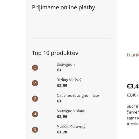
Prijímame online platby
Top 10 produktov
Fran
Sauvignon
€3
Rizling Vlašský
€3,
€2,60
Jedno
€3,40 / 
Cabernet sauvignon rosé
cena:
€3
Suché 
Sauvignon blanc
červen
€2,90
zamato
triesl
Muškát Moravský
(sťahuj
€3,20