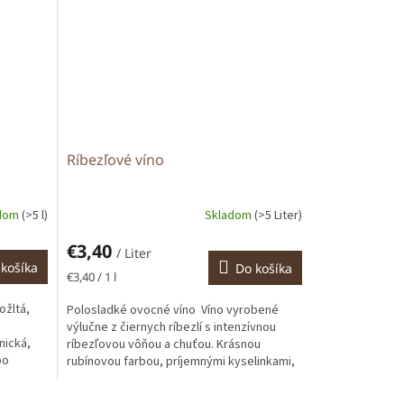
Ríbezľové víno
adom
(>5 l)
Skladom
(>5 Liter)
€3,40
/ Liter
košíka
Do košíka
Jednotková
€3,40 / 1 l
cena:
ožltá,
Polosladké ovocné víno Víno vyrobené
výlučne z čiernych ríbezlí s intenzívnou
nická,
ríbezľovou vôňou a chuťou. Krásnou
po
rubínovou farbou, príjemnými kyselinkami,
vytvára...