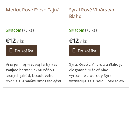
Merlot Rosé Fresh Tajná
Syral Rosé Vinárstvo
Blaho
Skladom
(>5 ks)
Skladom
(>5 ks)
€12
€12
/ ks
/ ks
Do košíka
Do košíka
Víno jemnej ružovej farby vás
Syral Rosé z Vinárstva Blaho je
zaujme harmonickou vôňou
elegantné ružové víno
lesných jahôd, bobuľového
vyrobené z odrody Syrah.
ovocia s jemnými smotanovými
Vyznačuje sa svetlou lososovo-
tónmi.V chuti je víno príjemne
ružovou farbou a sviežim
ovocné so stopami po malinách
ovocným prejavom. Vo vôni
a...
dominujú tóny...