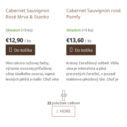
Cabernet Sauvignon
Cabernet Sauvignon rosé
Rosé Mrva & Stanko
Pomfy
Skladom
(>5 ks)
Skladom
(>5 ks)
€12,90
€13,60
/ ks
/ ks
Do košíka
Do košíka
Víno iskrivo ružovej farby,
Krásny čerešňový odtieň. Vôňa
výrazne ovocnej príťažlivej
vína je intenzívna a plná
vône sladkého ovocia, najmä
prezretých čerešní, v pozadí
lesných jahôd a malín. Chuť vína
malinovo-jahodový tón. Chuť je
je šťavnato ovocná s ríbezľovo-
ľahučká, príjemne ovocná a
žihľavovým lemom,
svieža, plná letného ovocia,...
S
1
2
harmonickou...
t
r
22
položiek celkom
O
á
v
HORE
n
l
k
o
á
v