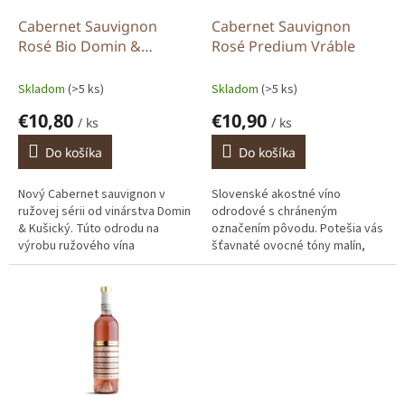
o
o
d
Cabernet Sauvignon
Cabernet Sauvignon
v
u
Rosé Bio Domin &
Rosé Predium Vráble
k
Kušický
t
Skladom
(>5 ks)
Skladom
(>5 ks)
o
€10,80
€10,90
v
/ ks
/ ks
Do košíka
Do košíka
Nový Cabernet sauvignon v
Slovenské akostné víno
ružovej sérii od vinárstva Domin
odrodové s chráneným
& Kušický. Túto odrodu na
označením pôvodu. Potešia vás
výrobu ružového vína
šťavnaté ovocné tóny malín,
preferoval aj „dedo“ Domin.
lesných jahôd a moruší.
Práve Cabernet sauvignon stál
Príjemné krémovo-smotanové
pri...
tóny dopĺňajú...