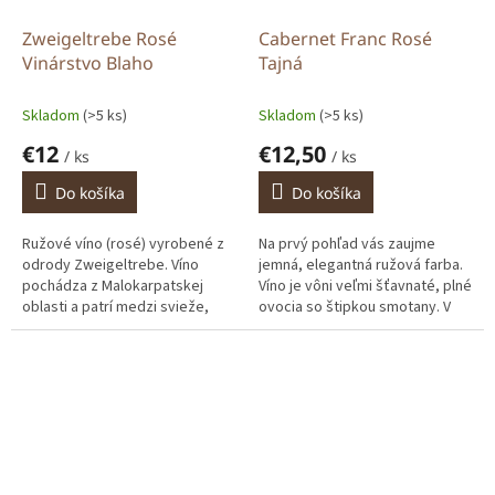
Zweigeltrebe Rosé
Cabernet Franc Rosé
Vinárstvo Blaho
Tajná
Skladom
(>5 ks)
Skladom
(>5 ks)
€12
€12,50
/ ks
/ ks
Do košíka
Do košíka
Ružové víno (rosé) vyrobené z
Na prvý pohľad vás zaujme
odrody Zweigeltrebe. Víno
jemná, elegantná ružová farba.
pochádza z Malokarpatskej
Víno je vôni veľmi šťavnaté, plné
oblasti a patrí medzi svieže,
ovocia so štipkou smotany. V
ovocné rosé štýly.
chuti vás zaujme ovocný vnem s
výraznou stopou po...