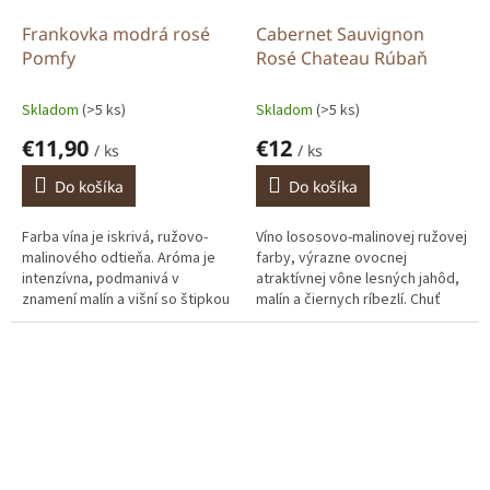
Frankovka modrá rosé
Cabernet Sauvignon
Pomfy
Rosé Chateau Rúbaň
Skladom
(>5 ks)
Skladom
(>5 ks)
€11,90
€12
/ ks
/ ks
Do košíka
Do košíka
Farba vína je iskrivá, ružovo-
Víno lososovo-malinovej ružovej
malinového odtieňa. Aróma je
farby, výrazne ovocnej
intenzívna, podmanivá v
atraktívnej vône lesných jahôd,
znamení malín a višní so štipkou
malín a čiernych ríbezlí. Chuť
smotany a plodov čiernej
vína je šťavnatá a ovocná,...
ríbezle. Chuť kopíruje
aromatické...