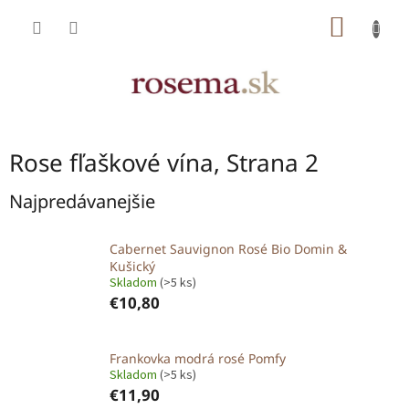
Prejsť
NÁKU
na
obsah
KOŠÍK
Rose fľaškové vína
, Strana 2
Najpredávanejšie
Cabernet Sauvignon Rosé Bio Domin &
Kušický
Skladom
(>5 ks)
€10,80
Frankovka modrá rosé Pomfy
Skladom
(>5 ks)
€11,90