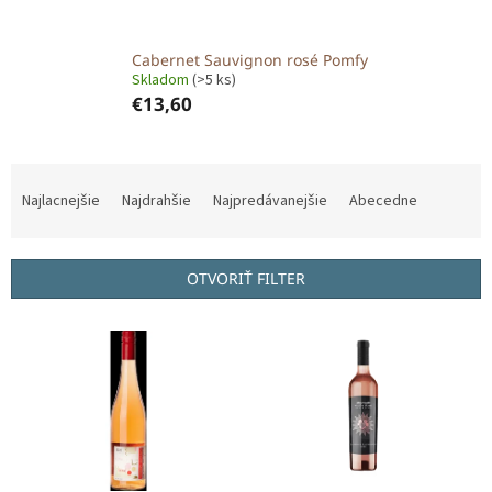
Cabernet Sauvignon rosé Pomfy
Skladom
(>5 ks)
€13,60
R
a
Najlacnejšie
Najdrahšie
Najpredávanejšie
Abecedne
d
e
n
OTVORIŤ FILTER
i
e
V
p
ý
r
p
o
i
d
s
u
p
k
r
t