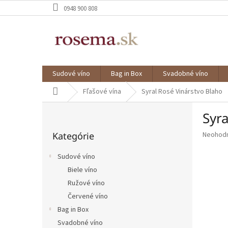
Prejsť
0948 900 808
na
obsah
Sudové víno
Bag in Box
Svadobné víno
Domov
Fľašové vína
Syral Rosé Vinárstvo Blaho
B
Syra
o
Preskočiť
č
Priemer
Kategórie
Neohod
kategórie
n
hodnote
ý
produkt
Sudové víno
p
je
Biele víno
a
0,0
z
Ružové víno
n
5
e
Červené víno
hviezdič
l
Bag in Box
Svadobné víno