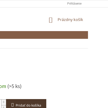
Prihlásenie
NÁKUPNÝ
Prázdny košík
KOŠÍK
ová
dom
(>5 ks)
Pridať do košíka