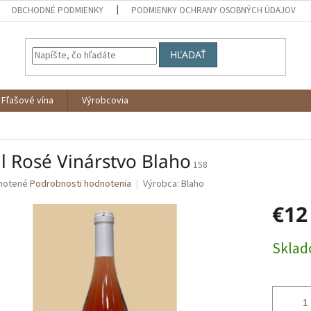
OBCHODNÉ PODMIENKY
PODMIENKY OCHRANY OSOBNÝCH ÚDAJOV
HĽADAŤ
Fľašové vína
Výrobcovia
l Rosé Vinárstvo Blaho
158
né
notené
Podrobnosti hodnotenia
Výrobca:
Blaho
nie
€12
u
Jednotk
Skla
cena:
iek.