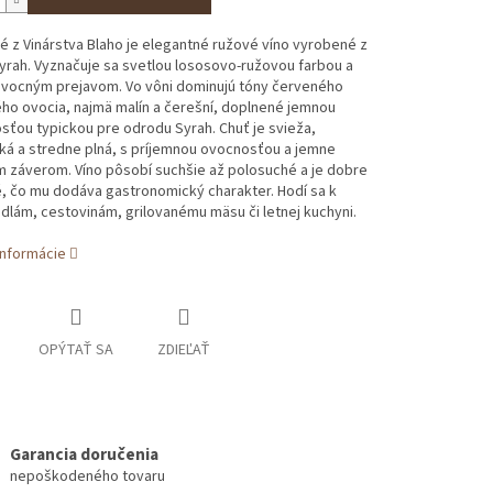
é z Vinárstva Blaho je elegantné ružové víno vyrobené z
yrah. Vyznačuje sa svetlou lososovo-ružovou farbou a
ovocným prejavom. Vo vôni dominujú tóny červeného
ho ovocia, najmä malín a čerešní, doplnené jemnou
sťou typickou pre odrodu Syrah. Chuť je svieža,
ká a stredne plná, s príjemnou ovocnosťou a jemne
m záverom. Víno pôsobí suchšie až polosuché a je dobre
, čo mu dodáva gastronomický charakter. Hodí sa k
dlám, cestovinám, grilovanému mäsu či letnej kuchyni.
informácie
OPÝTAŤ SA
ZDIEĽAŤ
Garancia doručenia
nepoškodeného tovaru