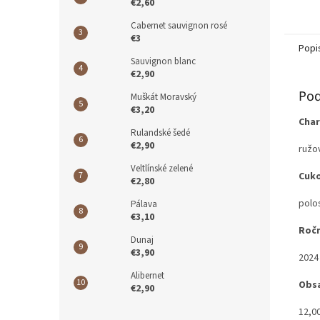
€2,60
Cabernet sauvignon rosé
€3
Popi
Sauvignon blanc
€2,90
Pod
Muškát Moravský
€3,20
Char
Rulandské šedé
€2,90
ružo
Veltlínské zelené
Cuk
€2,80
polo
Pálava
€3,10
Ročn
Dunaj
€3,90
2024
Alibernet
Obsa
€2,90
12,0