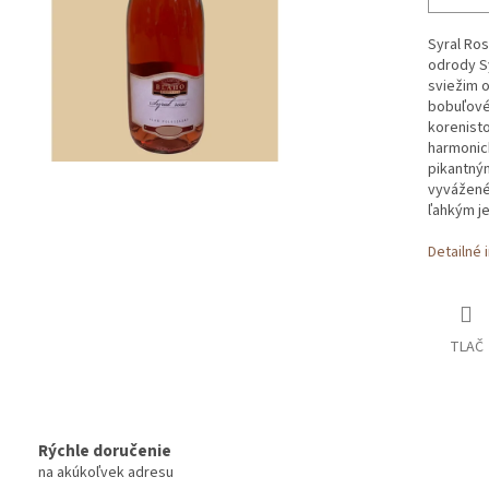
Syral Ros
odrody S
sviežim 
bobuľové
korenisto
harmonic
pikantný
vyvážené
ľahkým je
Detailné 
TLAČ
Rýchle doručenie
na akúkoľvek adresu