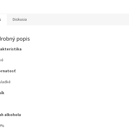
s
Diskusia
robný popis
akteristika
vé
ornatosť
sladké
ík
h alkoholu
0%