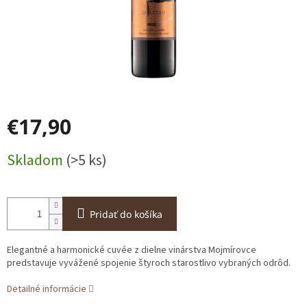
€17,90
Jednotková
Skladom
(>5 ks)
cena:
Pridať do košíka
Elegantné a harmonické cuvée z dielne vinárstva Mojmírovce
predstavuje vyvážené spojenie štyroch starostlivo vybraných odrôd.
Detailné informácie