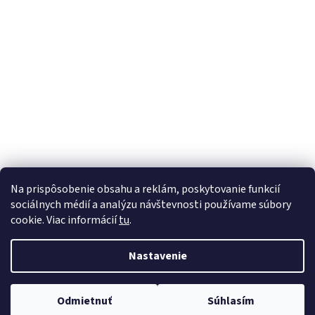
i
e
SODASTREAM
Na prispôsobenie obsahu a reklám, poskytovanie funkcií
sociálnych médií a analýzu návštevnosti používame súbory
cookie. Viac informácií
tu
.
Vytvoril Shoptet
Nastavenie
Copyright 2026
rosema
. Všetky práva vyhradené.
Upraviť
Odmietnuť
Súhlasím
nastavenie cookies