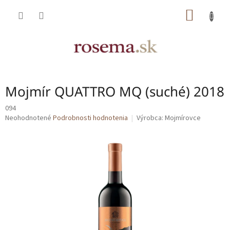
Prejsť
NÁKU
na
obsah
KOŠÍK
Mojmír QUATTRO MQ (suché) 2018
094
Priemerné
Neohodnotené
Podrobnosti hodnotenia
Výrobca:
Mojmírovce
hodnotenie
produktu
je
0,0
z
5
hviezdičiek.