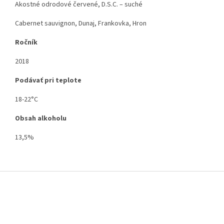
Akostné odrodové červené, D.S.C. – suché
Cabernet sauvignon, Dunaj, Frankovka, Hron
Ročník
2018
Podávať pri teplote
18-22°C
Obsah alkoholu
13,5%
Z
á
p
ä
t