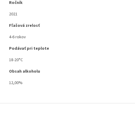
Ročník
2021
Fľašová zrelosť
4-6 rokov
Podávať pri teplote
18-20°C
Obsah alkoholu
12,00%
Z
á
p
ä
t