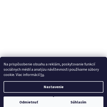
i
e
SODASTREAM
Na prispôsobenie obsahu a reklám, poskytovanie funkcií
sociálnych médií a analýzu návštevnosti používame súbory
cookie. Viac informácií
tu
.
Vytvoril Shoptet
Nastavenie
Copyright 2026
rosema
. Všetky práva vyhradené.
Upraviť
Odmietnuť
Súhlasím
nastavenie cookies