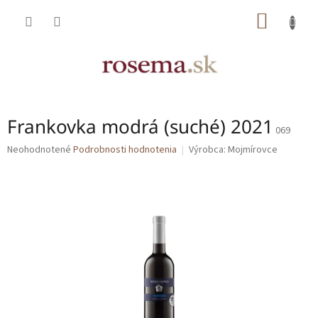
Prejsť
NÁKU
na
obsah
KOŠÍK
Frankovka modrá (suché) 2021
069
Priemerné
Neohodnotené
Podrobnosti hodnotenia
Výrobca:
Mojmírovce
hodnotenie
produktu
je
0,0
z
5
hviezdičiek.