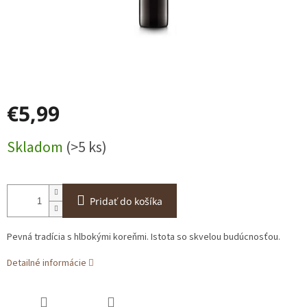
€5,99
Jednotková
Skladom
(>5 ks)
cena:
Pridať do košíka
Pevná tradícia s hlbokými koreňmi. Istota so skvelou budúcnosťou.
Detailné informácie