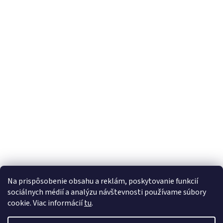
á
p
ä
t
i
e
SODASTREAM
Na prispôsobenie obsahu a reklám, poskytovanie funkcií
sociálnych médií a analýzu návštevnosti používame súbory
cookie. Viac informácií
tu
.
Vytvoril Shoptet