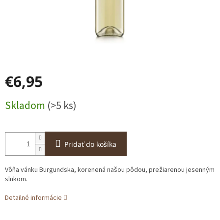
€6,95
Jednotková
Skladom
(>5 ks)
cena:
Pridať do košíka
Vôňa vánku Burgundska, korenená našou pôdou, prežiarenou jesenným
slnkom.
Detailné informácie