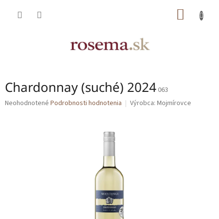
Prejsť
NÁKU
na
obsah
KOŠÍK
Chardonnay (suché) 2024
063
Priemerné
Neohodnotené
Podrobnosti hodnotenia
Výrobca:
Mojmírovce
hodnotenie
produktu
je
0,0
z
5
hviezdičiek.