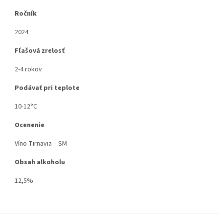
Ročník
2024
Fľašová zrelosť
2-4 rokov
Podávať pri teplote
10-12°C
Ocenenie
Víno Tirnavia – SM
Obsah alkoholu
12,5%
Z