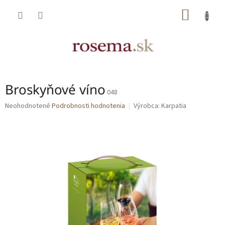
Prejsť
NÁKU
na
obsah
KOŠÍK
Broskyňové víno
048
Priemerné
Neohodnotené
Podrobnosti hodnotenia
Výrobca:
Karpatia
hodnotenie
produktu
je
0,0
z
5
hviezdičiek.