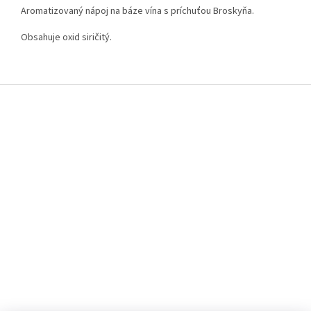
Aromatizovaný nápoj na báze vína s príchuťou Broskyňa.
Obsahuje oxid siričitý.
Z
á
p
ä
t
i
e