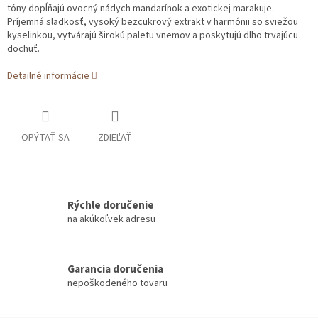
tóny dopĺňajú ovocný nádych mandarínok a exotickej marakuje.
Príjemná sladkosť, vysoký bezcukrový extrakt v harmónii so sviežou
kyselinkou, vytvárajú širokú paletu vnemov a poskytujú dlho trvajúcu
dochuť.
Detailné informácie
OPÝTAŤ SA
ZDIEĽAŤ
Rýchle doručenie
na akúkoľvek adresu
Garancia doručenia
nepoškodeného tovaru