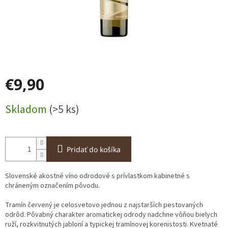
€9,90
Jednotková
Skladom
(>5 ks)
cena:
Pridať do košíka
Slovenské akostné víno odrodové s prívlastkom
kabinetné s
chráneným označením pôvodu.
Tramín červený je celosvetovo jednou z najstarších pestovaných
odrôd. Pôvabný charakter aromatickej odrody nadchne vôňou bielych
ruží, rozkvitnutých jabloní a typickej tramínovej korenistosti. Kvetnaté