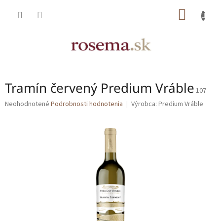
Prejsť
NÁKU
na
obsah
KOŠÍK
Tramín červený Predium Vráble
107
Priemerné
Neohodnotené
Podrobnosti hodnotenia
Výrobca:
Predium Vráble
hodnotenie
produktu
je
0,0
z
5
hviezdičiek.