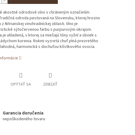
é akostné odrodové víno s chráneným označením
Tradičná odroda pestovaná na Slovensku, ktorej hrozno
z Nitrianskej vinohradníckej oblasti. Víno je
ristické sýtočervenou farbu s purpurovým okrajom.
 je uhladená, v ktorej sa miešajú tóny vyšní a sliviek s
ádychom korenia. Rokmi vyzretá chuť plná prezretého
e lahodná, harmonická s dochuťou kôstkového ovocia.
informácie
OPÝTAŤ SA
ZDIEĽAŤ
Garancia doručenia
nepoškodeného tovaru