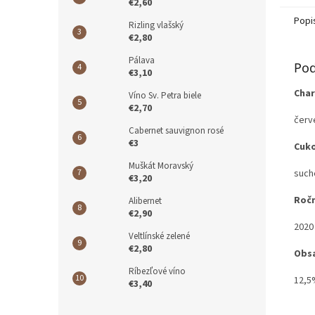
€2,60
Popi
Rizling vlašský
€2,80
Pálava
Pod
€3,10
Char
Víno Sv. Petra biele
€2,70
červ
Cabernet sauvignon rosé
€3
Cuk
Muškát Moravský
such
€3,20
Ročn
Alibernet
€2,90
2020
Veltlínské zelené
€2,80
Obsa
Ríbezľové víno
12,
€3,40