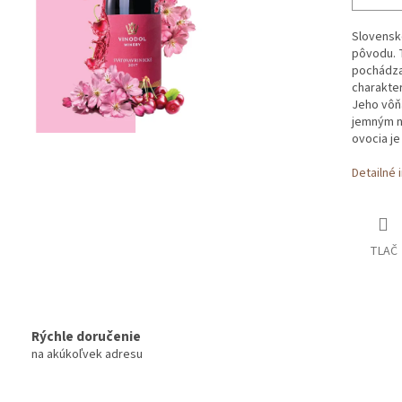
Slovensk
pôvodu. 
pochádza 
charakte
Jeho vôňa
jemným n
ovocia j
Detailné 
TLAČ
Rýchle doručenie
na akúkoľvek adresu