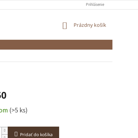
Prihlásenie
NÁKUPNÝ
Prázdny košík
KOŠÍK
50
ová
dom
(>5 ks)
Pridať do košíka