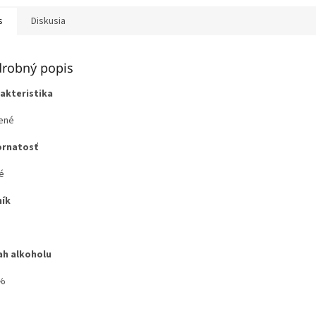
s
Diskusia
robný popis
akteristika
ené
ornatosť
é
ík
h alkoholu
5%