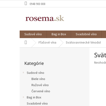
Prejsť
0948 900 808
na
obsah
Sudové víno
Bag in Box
Svadobné víno
Domov
Fľašové vína
Svätovavrinecké Vinodol
B
Svä
o
Preskočiť
č
Priemer
Kategórie
Neohod
kategórie
n
hodnote
ý
produkt
Sudové víno
p
je
Biele víno
a
0,0
z
Ružové víno
n
5
e
Červené víno
hviezdič
l
Bag in Box
Svadobné víno