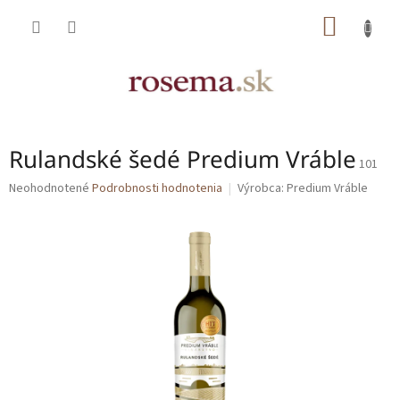
Prejsť
NÁKU
na
obsah
KOŠÍK
Rulandské šedé Predium Vráble
101
Priemerné
Neohodnotené
Podrobnosti hodnotenia
Výrobca:
Predium Vráble
hodnotenie
produktu
je
0,0
z
5
hviezdičiek.