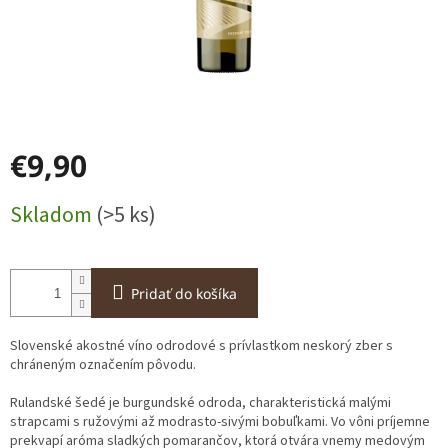
€9,90
Jednotková
Skladom
(>5 ks)
cena:
Pridať do košíka
Slovenské akostné víno odrodové s prívlastkom
neskorý zber
s
chráneným označením pôvodu.
Rulandské šedé je burgundské odroda, charakteristická malými
strapcami s ružovými až modrasto-sivými bobuľkami. Vo vôni príjemne
prekvapí aróma sladkých pomarančov, ktorá otvára vnemy medovým