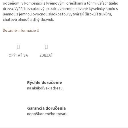
odtieňom, v kombinácii s krémovými orieškami a tónmi ušľachtilého
dreva. Vyšší bezcukrový extrakt, zharmonizované kyselinky spolu s
jemnou s jemnou ovocnou sladkosťou vytvárajú širokú štrukúru,
chuťovú plnosť a dlhý dozvuk.
Detailné informácie
OPÝTAŤ SA
ZDIEĽAŤ
Rýchle doručenie
na akúkoľvek adresu
Garancia doručenia
nepoškodeného tovaru