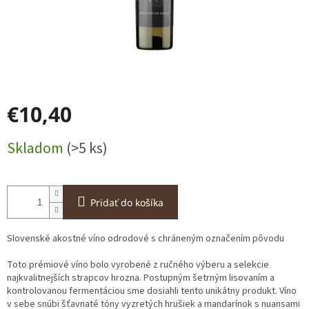
€10,40
Jednotková
Skladom
(>5 ks)
cena:
Pridať do košíka
Slovenské akostné víno odrodové s chráneným označením pôvodu
Toto prémiové víno bolo vyrobené z ručného výberu a selekcie
najkvalitnejších strapcov hrozna. Postupným šetrným lisovaním a
kontrolovanou fermentáciou sme dosiahli tento unikátny produkt. Víno
v sebe snúbi šťavnaté tóny vyzretých hrušiek a mandarínok s nuansami