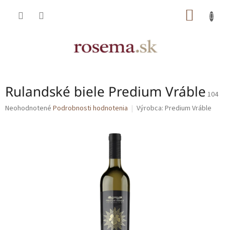
Prejsť
NÁKU
na
obsah
KOŠÍK
Rulandské biele Predium Vráble
104
Priemerné
Neohodnotené
Podrobnosti hodnotenia
Výrobca:
Predium Vráble
hodnotenie
produktu
je
0,0
z
5
hviezdičiek.