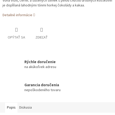
Vôňa višní, černíc a sušených sliviek s plnou chuťou drobných kôstkovín
je dopĺňaná lahodnými tónmi horkej čokolády a kakaa.
Detailné informácie
OPÝTAŤ SA
ZDIEĽAŤ
Rýchle doručenie
na akúkoľvek adresu
Garancia doručenia
nepoškodeného tovaru
Popis
Diskusia