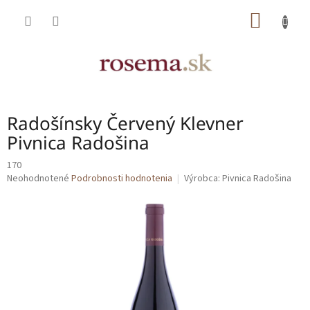
Prejsť
NÁKU
na
obsah
KOŠÍK
Radošínsky Červený Klevner
Pivnica Radošina
170
Priemerné
Neohodnotené
Podrobnosti hodnotenia
Výrobca:
Pivnica Radošina
hodnotenie
produktu
je
0,0
z
5
hviezdičiek.