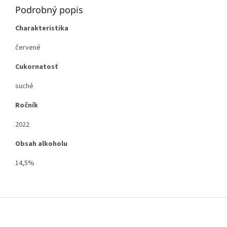
Podrobný popis
Charakteristika
červené
Cukornatosť
suché
Ročník
2022
Obsah alkoholu
14,5%
Z
á
p