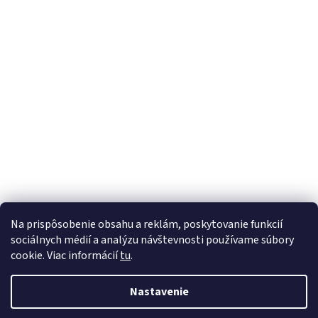
ä
t
i
e
SODASTREAM
Na prispôsobenie obsahu a reklám, poskytovanie funkcií
sociálnych médií a analýzu návštevnosti používame súbory
cookie. Viac informácií
tu
.
Vytvoril Shoptet
Nastavenie