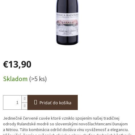
€13,90
Jednotková
Skladom
(>5 ks)
cena:
Pridať do košíka
Jedinečné červené cuvée ktoré vzniklo spojením našej tradičnej
odrody Rulandské modré so slovenskými novošlachtencami Dunajom
a Nitriou. Táto kombinácia odrôd dodáva vínu vyváženosť a eleganciu.