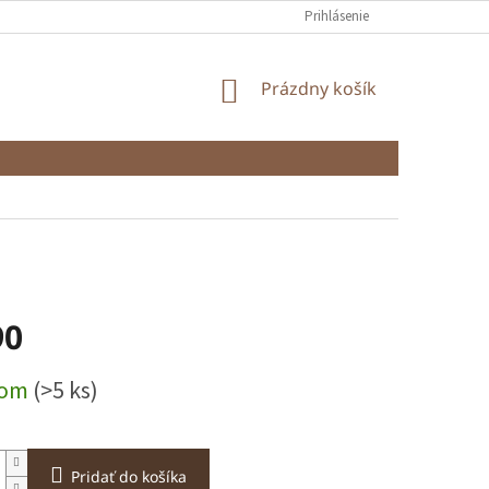
Prihlásenie
NÁKUPNÝ
Prázdny košík
KOŠÍK
90
ová
dom
(>5 ks)
Pridať do košíka