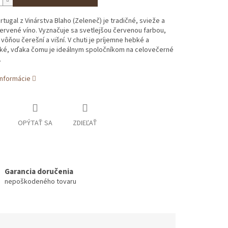
tugal z Vinárstva Blaho (Zeleneč) je tradičné, svieže a
rvené víno. Vyznačuje sa svetlejšou červenou farbou,
vôňou čerešní a višní
. V chuti je príjemne hebké a
ké, vďaka čomu je ideálnym spoločníkom na celovečerné
.
informácie
OPÝTAŤ SA
ZDIEĽAŤ
Garancia doručenia
nepoškodeného tovaru