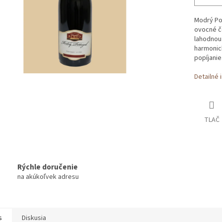
Modrý Por
ovocné če
lahodnou 
harmonic
popíjanie
Detailné 
TLAČ
Rýchle doručenie
na akúkoľvek adresu
s
Diskusia