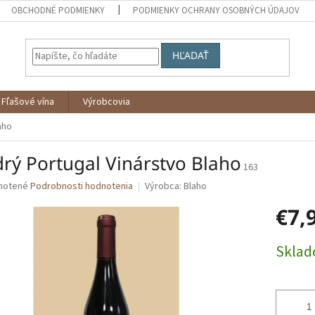
OBCHODNÉ PODMIENKY
PODMIENKY OCHRANY OSOBNÝCH ÚDAJOV
HĽADAŤ
Fľašové vína
Výrobcovia
aho
rý Portugal Vinárstvo Blaho
163
né
notené
Podrobnosti hodnotenia
Výrobca:
Blaho
nie
€7,
u
Jednotk
Skla
cena:
iek.