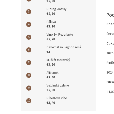
€2,60
Rizling vlašský
€2,80
Pod
Pálava
Char
€3,10
červ
Víno Sv. Petra biele
€2,70
Cuk
Cabernet sauvignon rosé
€3
such
Muškát Moravský
Ročn
€3,20
2024
Alibernet
€2,90
Obsa
Veltlínské zelené
€2,80
14,0
Ríbezľové víno
€3,40
Z