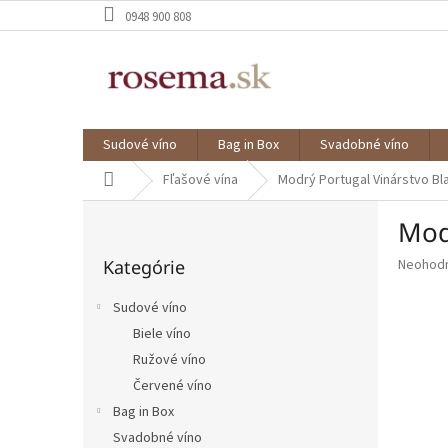
Prejsť
0948 900 808
na
obsah
Sudové víno
Bag in Box
Svadobné víno
Domov
Fľašové vína
Modrý Portugal Vinárstvo Bl
B
Mod
o
Preskočiť
č
Priemer
Kategórie
Neohod
kategórie
n
hodnote
ý
produkt
Sudové víno
p
je
Biele víno
a
0,0
z
Ružové víno
n
5
e
Červené víno
hviezdič
l
Bag in Box
Svadobné víno