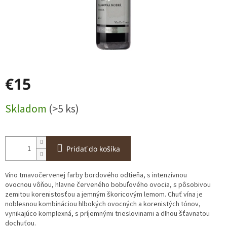
€15
Jednotková
Skladom
(>5 ks)
cena:
Pridať do košíka
Víno tmavočervenej farby bordového odtieňa, s intenzívnou
ovocnou vôňou, hlavne červeného bobuľového ovocia, s pôsobivou
zemitou korenistosťou a jemným škoricovým lemom. Chuť vína je
noblesnou kombináciou hlbokých ovocných a korenistých tónov,
vynikajúco komplexná, s príjemnými trieslovinami a dlhou šťavnatou
dochuťou.