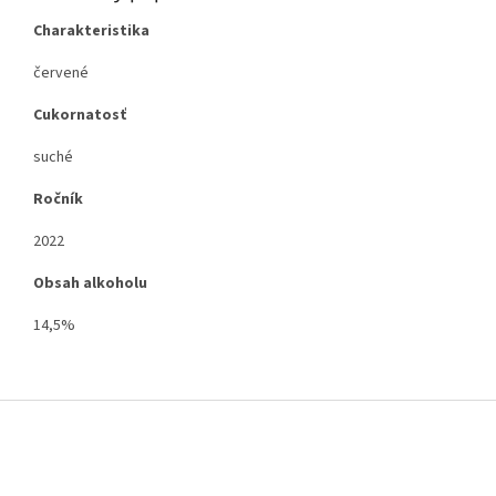
Charakteristika
červené
Cukornatosť
suché
Ročník
2022
Obsah alkoholu
14,5%
Z
á
p
ä