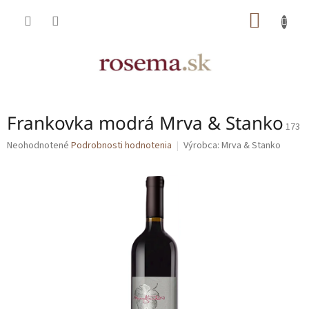
Prejsť
NÁKU
na
obsah
KOŠÍK
Frankovka modrá Mrva & Stanko
173
Priemerné
Neohodnotené
Podrobnosti hodnotenia
Výrobca:
Mrva & Stanko
hodnotenie
produktu
je
0,0
z
5
hviezdičiek.