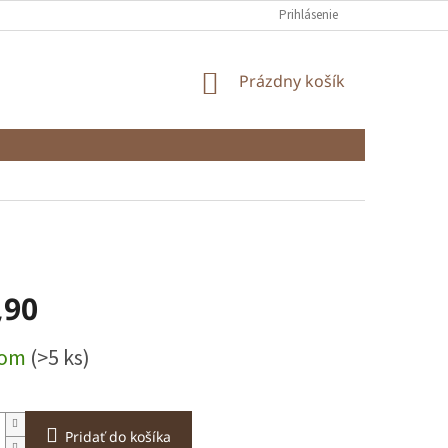
Prihlásenie
NÁKUPNÝ
Prázdny košík
KOŠÍK
,90
ová
dom
(>5 ks)
Pridať do košíka