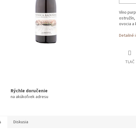
Víno purp
ostružín,
ovocia a 
Detailné 
TLAČ
Rýchle doručenie
na akúkoľvek adresu
s
Diskusia