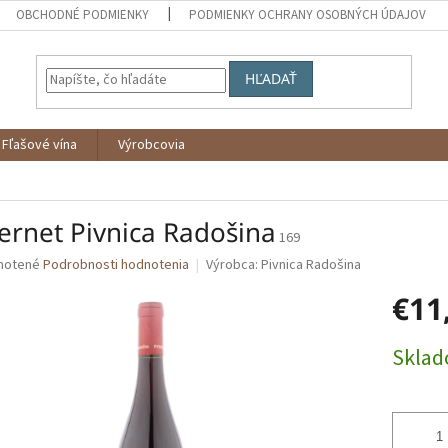
OBCHODNÉ PODMIENKY
PODMIENKY OCHRANY OSOBNÝCH ÚDAJOV
HĽADAŤ
Fľašové vína
Výrobcovia
bernet Pivnica Radošina
169
né
notené
Podrobnosti hodnotenia
Výrobca:
Pivnica Radošina
nie
€11
u
Jednotk
Skla
cena:
iek.