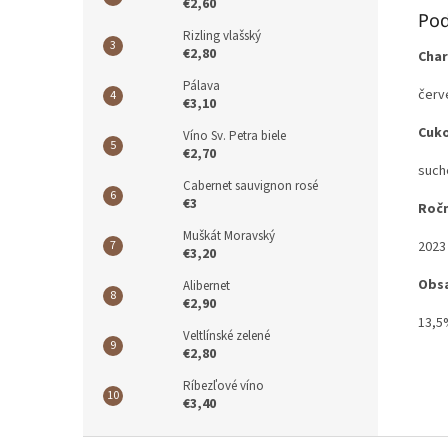
€2,60
Pod
Rizling vlašský
€2,80
Char
Pálava
červ
€3,10
Cuk
Víno Sv. Petra biele
€2,70
such
Cabernet sauvignon rosé
€3
Ročn
Muškát Moravský
2023
€3,20
Obsa
Alibernet
€2,90
13,
Veltlínské zelené
€2,80
Ríbezľové víno
€3,40
Z