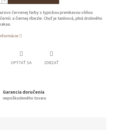
urovo červenej farby s typickou prenikavou vôňou
 černíc a čiernej ríbezle. Chuť je tanínová, plná drobného
kakaa.
informácie
OPÝTAŤ SA
ZDIEĽAŤ
Garancia doručenia
nepoškodeného tovaru