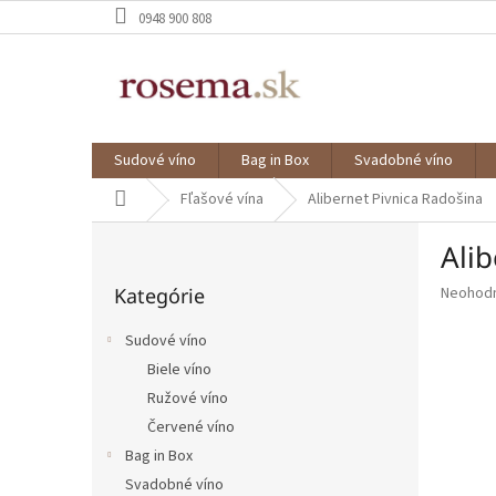
Prejsť
0948 900 808
na
obsah
Sudové víno
Bag in Box
Svadobné víno
Domov
Fľašové vína
Alibernet Pivnica Radošina
B
Ali
o
Preskočiť
č
Priemer
Kategórie
Neohod
kategórie
n
hodnote
ý
produkt
Sudové víno
p
je
Biele víno
a
0,0
z
Ružové víno
n
5
e
Červené víno
hviezdič
l
Bag in Box
Svadobné víno