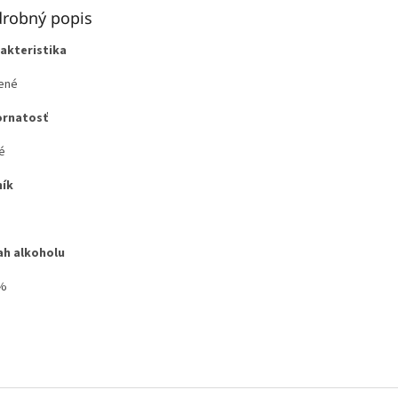
robný popis
akteristika
ené
ornatosť
é
ík
h alkoholu
5%